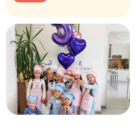
Устройте незабываемый праздник
вашему ребенку!
Заполните форму и мы свяжемся
с вами в рабочее время.
+7
Отправить
Нажимая на кнопку, вы даёте своё согласие на
обработку
персональных данных