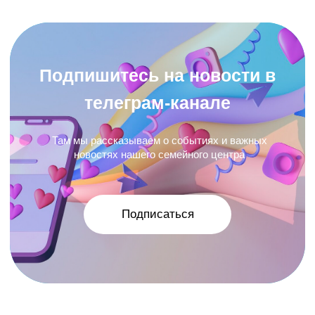
Контакты
Телефон:
+7(925)043-01-80
Почта:
dks.vishnya@gmail.com
Адрес:
МО, г. Балашиха,
Московский бул., д. 1А, ТЦ
Московский, 3-й этаж