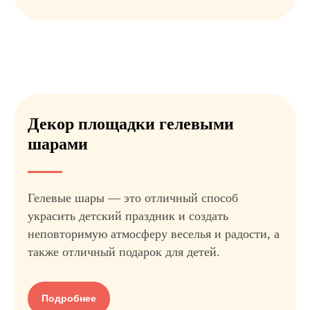
Декор площадки гелевыми
Подпишитесь на новости в
шарами
телеграм-канале
Там мы рассказываем о событиях и важных
Гелевые шары — это отличный способ
новостях нашего семейного центра
украсить детский праздник и создать
неповторимую атмосферу веселья и радости, а
Подписаться
также отличный подарок для детей.
Подробнее