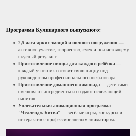
Стоимость зависит от количества участников.
При бронировании на 21-35 человек
Программа Кулинарного выпускного:
2,5 часа ярких эмоций и полного погружения
—
4500₽ с человека
активное участие, творчество, смех и по-настоящему
вкусный результат
При бронировании на 15-20 человек
Приготовление пиццы для каждого ребёнка
—
каждый участник готовит свою пиццу под
4950₽ с человека
руководством профессионального шеф-повара
Приготовление домашнего лимонада
— дети сами
смешивают ингредиенты и создают освежающий
напиток
Оставить заявку на меропритие
Увлекательная анимационная программа
"Челлендж Битва
" — весёлые игры, конкурсы и
интерактив с профессиональным аниматором.