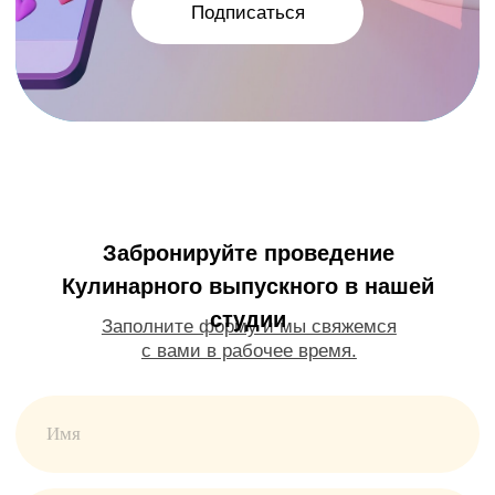
г. Балашиха, Московский бул.,
д. 1А, ТЦ Московский, 3-й этаж
+7 925 043-01-80
kaleydoskop50@gmail.com
День рождения
Выпускные
Мастер-классы
Онлайн обучение