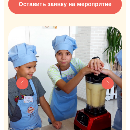
Отправить
Нажимая на кнопку, вы даёте своё согласие на
обработку
персональных данных
Контакты
Телефон:
+7(925)043-01-80
Почта:
dks.vishnya@gmail.com
Адрес:
МО, г. Балашиха,
Московский бул., д. 1А, ТЦ
Московский, 3-й этаж